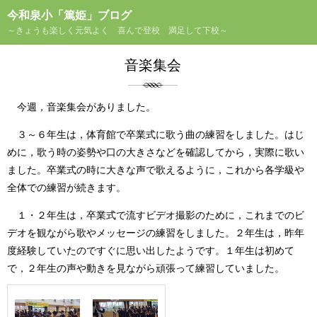
今和泉小「篤姫」ブログ
～きょうも楽しく元気よく 喜んで登校 満足して下校～
音楽集会
今週，音楽集会がありました。
３～６年生は，体育館で卒業式に歌う曲の練習をしました。はじ
めに，歌う時の姿勢や口の大きさなどを確認してから，実際に歌い
ました。卒業式の時に大きな声で歌えるように，これから各学級や
全体での練習が続きます。
１・２年生は，卒業式で流すビデオ撮影のために，これまでのビ
デオを観ながら歌やメッセージの練習をしました。２年生は，昨年
度経験していたのですぐに思い出したようです。１年生は初めて
で，２年生の声や動きを見ながら頑張って練習していました。