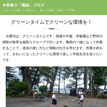
今和泉小「篤姫」ブログ
～きょうも楽しく元気よく 喜んで登校 満足して下校～
グリーンタイムでクリーンな環境を！
火曜日は，グリーンタイムです。校庭や中庭，学級園など野外の
掃除や除草を縦割りグループで行います。教師の一緒になって作業
することで，道具の使い方など掃除の仕方を学びます。作業が終わ
って，きれいになったクリーンな環境で楽しく学校生活を送りたい
です。